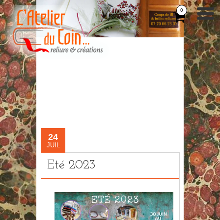
0
24
JUIL
Eté 2023