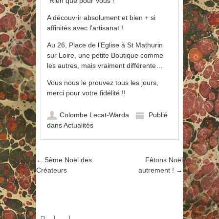
“Rien que pour Vous !”
A découvrir absolument et bien + si
affinités avec l’artisanat !
Au 26, Place de l’Eglise à St Mathurin
sur Loire, une petite Boutique comme
les autres, mais vraiment différente…
Vous nous le prouvez tous les jours,
merci pour votre fidélité !!
Colombe Lecat-Warda
Publié
dans
Actualités
←
5ème Noël des
Fêtons Noël
Poster navigation
Créateurs
autrement !
→