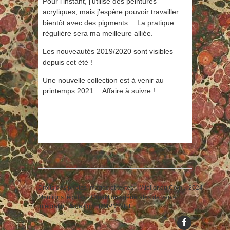
Pour l’instant, j’utilise des peintures
acryliques, mais j’espère pouvoir travailler
bientôt avec des pigments… La pratique
régulière sera ma meilleure alliée.
Les nouveautés 2019/2020 sont visibles
depuis cet été !
Une nouvelle collection est à venir au
printemps 2021… Affaire à suivre !
Droits des photos images et textes : l'Atelier du Coin... 2024
Mentions légales
-
Conditions générales de vente
intégration & design :
RMPM.NET
↑