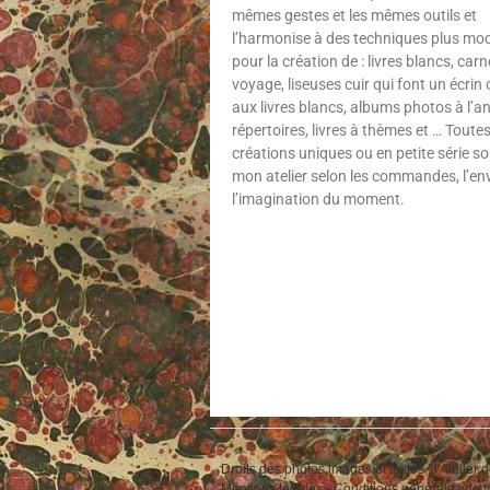
mêmes gestes et les mêmes outils et
l’harmonise à des techniques plus mo
pour la création de : livres blancs, car
voyage, liseuses cuir qui font un écrin 
aux livres blancs, albums photos à l’a
répertoires, livres à thèmes et … Toute
créations uniques ou en petite série so
mon atelier selon les commandes, l’env
l’imagination du moment.
Droits des photos images et textes : l'Atelier 
Mentions légales
-
Conditions générales de 