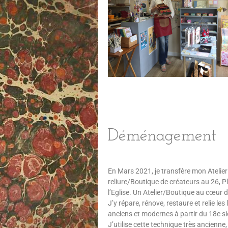
Déménagement
En Mars 2021, je transfère mon Atelier
reliure/Boutique de créateurs au 26, P
l’Eglise. Un Atelier/Boutique au cœur du
J’y répare, rénove, restaure et relie les 
anciens et modernes à partir du 18e si
J’utilise cette technique très ancienne,