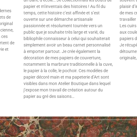
papier et m’inventais des histoires ! Au fil du
plaisir d
dernes
temps, cette histoire c’est affinée et s’est
de mes cr
nets de
ouverte sur une démarche artisanale
travailler
original
passionnée et résolument tournée vers un
Les cuirs
ncienne,
public que je souhaite très large et varié, du
aux coule
s ces
bibliophile connaisseur à celui qui souhaiterait
papiers d
rtent de
simplement avoir un beau carnet personnalisé
Je récup
ie et
à emporter partout. Je crée également la
détourne 
décoration de mes papiers de couverture,
originale
notamment la marbrure traditionnelle à la cuve,
le papier à la colle, le pochoir. Ces modèles de
papier décoré main et ma papeterie d’Art sont
visibles dans mon Atelier Boutique dans lequel
j’expose mon travail de création autour du
papier au gré des saisons…
du Coin... 2024
vente