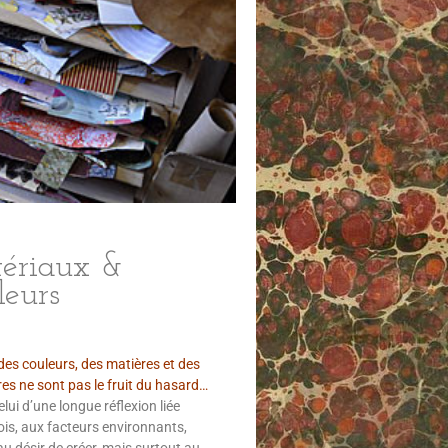
ériaux &
leurs
des couleurs, des matières et des
es ne sont pas le fruit du hasard…
elui d’une longue réflexion liée
is, aux facteurs environnants,
u désir de créer, mais surtout au