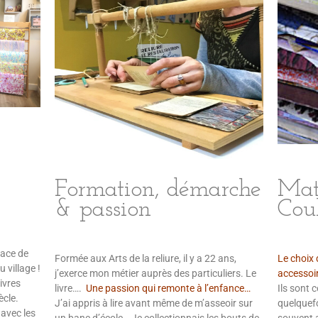
Formation, démarche
Mat
& passion
Cou
lace de
Formée aux Arts de la reliure, il y a 22 ans,
Le choix 
 village !
j’exerce mon métier auprès des particuliers. Le
accessoir
livres
livre….
Une passion qui remonte à l’enfance…
Ils sont c
ècle.
J’ai appris à lire avant même de m’asseoir sur
quelquefo
 avec les
un banc d’école… Je collectionnais les bouts de
souvent a