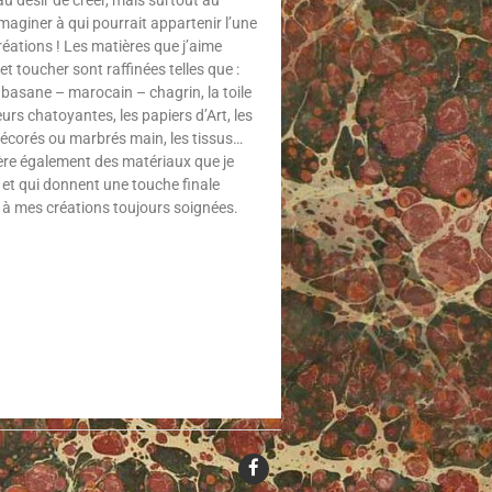
’imaginer à qui pourrait appartenir l’une
éations ! Les matières que j’aime
 et toucher sont raffinées telles que :
 basane – marocain – chagrin, la toile
urs chatoyantes, les papiers d’Art, les
écorés ou marbrés main, les tissus…
ère également des matériaux que je
et qui donnent une touche finale
, à mes créations toujours soignées.