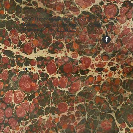
Droits des photos images et textes : l'Atelier du Coin... 2024
Mentions légales
-
Conditions générales de vente
intégration & design :
RMPM.NET
↑