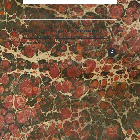
Droits des photos images et textes : l'Atelier du Coin... 2024
Mentions légales
-
Conditions générales de vente
intégration & design :
RMPM.NET
↑