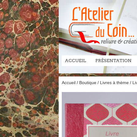
ACCUEIL
PRÉSENTATION
Accueil
/
Boutique
/
Livres à thème
/
Li