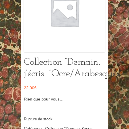
Collection “Demain,
j’écris…”Ocre/Arabesques”
22,00
€
Rien que pour vous…
Rupture de stock
Catégorie :
Collection "Demain, j'écris