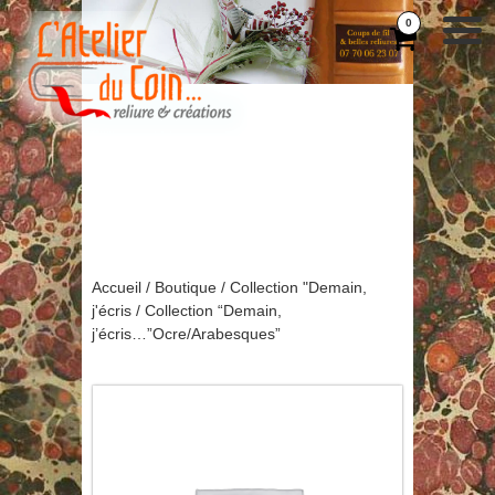
0
Accueil
/
Boutique
/
Collection "Demain,
j'écris
/ Collection “Demain,
j’écris…”Ocre/Arabesques”