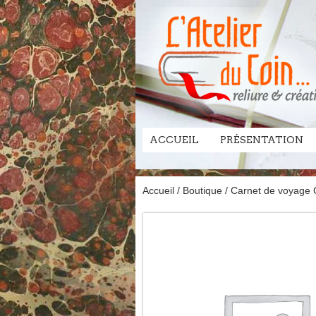
ACCUEIL
PRÉSENTATION
Accueil
/
Boutique
/
Carnet de voyage C