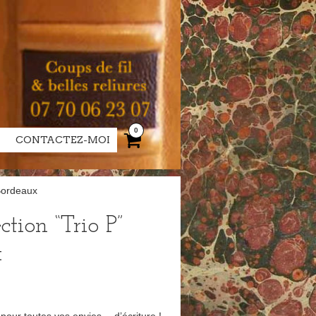
0
CONTACTEZ-MOI
Bordeaux
tion “Trio P”
x