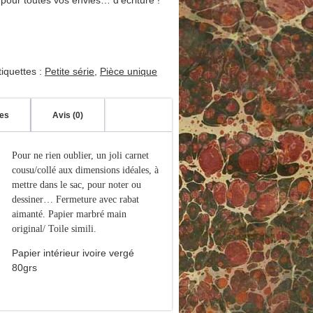
pour toutes vos envies… d’écriture !
tiquettes :
Petite série
,
Pièce unique
res
Avis (0)
Pour ne rien oublier, un joli carnet
cousu/collé aux dimensions idéales, à
mettre dans le sac, pour noter ou
dessiner… Fermeture avec rabat
aimanté. Papier marbré main
original/ Toile simili.
Papier intérieur ivoire vergé
80grs