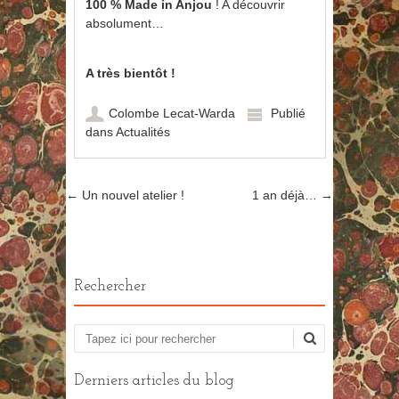
100 % Made in Anjou
! A découvrir
absolument…
A très bientôt !
Colombe Lecat-Warda
Publié
dans
Actualités
←
Un nouvel atelier !
1 an déjà…
→
Poster navigation
Rechercher
Recherche
Derniers articles du blog