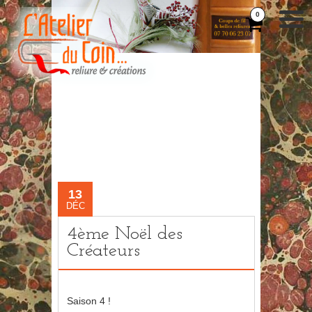
0
13
DÉC
4ème Noël des
Créateurs
Saison 4 !